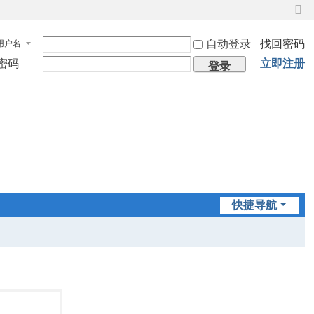
切
换
自动登录
找回密码
用户名
到
窄
密码
立即注册
登录
版
快捷导航